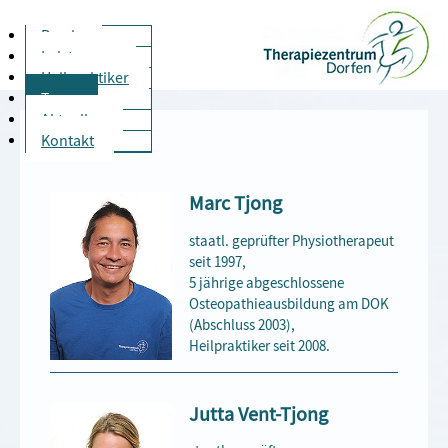
Praxis
Leistungen
Heilpraktiker
Team
Aktuelles
Unser Team
Kontakt
Marc Tjong
staatl. geprüfter Physiotherapeut
seit 1997,
5 jährige abgeschlossene
Osteopathieausbildung am DOK
(Abschluss 2003),
Heilpraktiker seit 2008.
Jutta Vent-Tjong